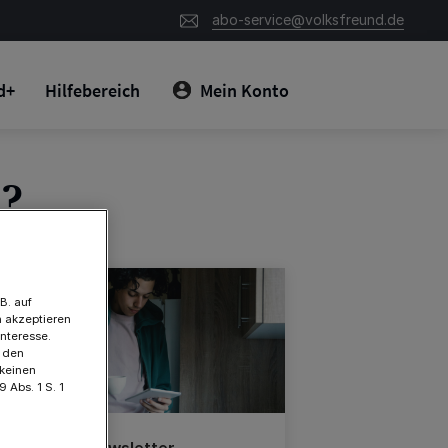
abo-service@volksfreund.de
d+
Hilfebereich
Mein Konto
n?
B. auf
 akzeptieren
Interesse.
t den
 keinen
 Abs. 1 S. 1