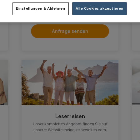
Digitale Themen
Haben Sie Frage zu volksfreund+ oder
Einstellungen & Ablehnen
Alle Cookies akzeptieren
zum Digitalpaket?
Anfrage senden
Leserreisen
Unser komplettes Angebot finden Sie auf
unserer Website meine-reisewelten.com.