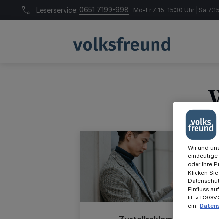
0651 7199-998
Leserservice:
Mo-Fr 7:15-15:30 Uhr | Sa 7:1
W
Wir und uns
eindeutige
oder Ihre P
Klicken Sie
Datenschutz
Einfluss au
lit. a DSG
ein.
Datens