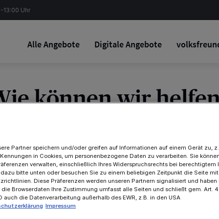
5-13:00 Uhr
Alle Angebote
Digitale Angebote
volksfreun
ie können wir helfe
ere Partner speichern und/oder greifen auf Informationen auf einem Gerät zu, z.
 Kennungen in Cookies, um personenbezogene Daten zu verarbeiten. Sie können
räferenzen verwalten, einschließlich Ihres Widerspruchsrechts bei berechtigtem 
 dazu bitte unten oder besuchen Sie zu einem beliebigen Zeitpunkt die Seite mi
richtlinien. Diese Präferenzen werden unseren Partnern signalisiert und haben
f die Browserdaten Ihre Zustimmung umfasst alle Seiten und schließt gem. Art. 49
VO auch die Datenverarbeitung außerhalb des EWR, z.B. in den USA
chutzerklärung
Impressum